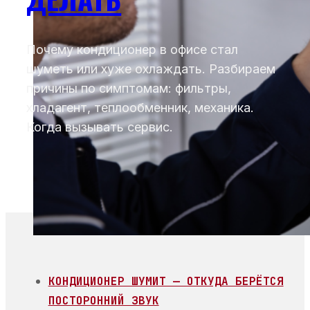
Почему кондиционер в офисе стал
шуметь или хуже охлаждать. Разбираем
причины по симптомам: фильтры,
хладагент, теплообменник, механика.
Когда вызывать сервис.
КОНДИЦИОНЕР ШУМИТ — ОТКУДА БЕРЁТСЯ
ПОСТОРОННИЙ ЗВУК