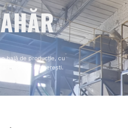
ZAHĂR
u o hală de producție, cu
a traseelor inginerești.